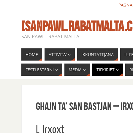
PAĠNA
[SANPAWL.RABATMALTA.
SAN PAWL - RABAT MALTA
HOME
ATTIVITA’
IKKUNTATTJANA
IL-
FESTI ESTERNI
MEDIA
TIFKIRIET
R
Ghajn ta’ San Bastjan – Irx
L-Irxoxt