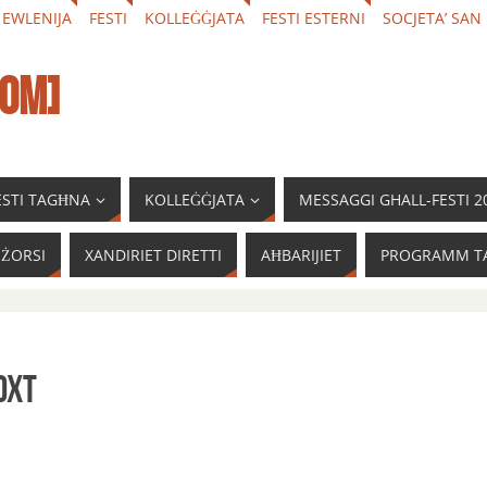
 EWLENIJA
FESTI
KOLLEĠĠJATA
FESTI ESTERNI
SOCJETA’ SAN
COM]
FESTI TAGĦNA
KOLLEĠĠJATA
MESSAGGI GHALL-FESTI 2
IŻORSI
XANDIRIET DIRETTI
AĦBARIJIET
PROGRAMM TA
oxt