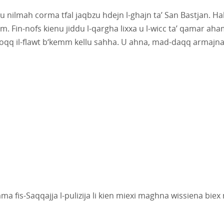
a u nilmah corma tfal jaqbzu hdejn l-ghajn ta’ San Bastjan. Hal
om. Fin-nofs kienu jiddu l-qargha lixxa u l-wicc ta’ qamar ah
 idoqq il-flawt b‘kemm kellu sahha. U ahna, mad-daqq armajn
ma fis-Saqqajja l-pulizija li kien miexi maghna wissiena biex