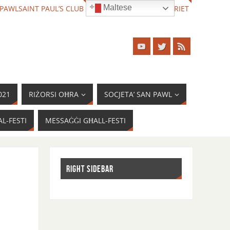
Maltese
 PAWL
SAINT PAUL’S CLUB
IL-FESTI TAGĦNA
TIFKIRIET
021
RIŻORSI OĦRA
SOCJETA’ SAN PAWL
L-FESTI
MESSAĠĠI GĦALL-FESTI
RIGHT SIDEBAR