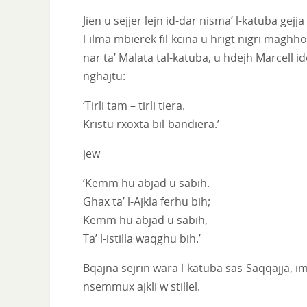
Jien u sejjer lejn id-dar nisma’ l-katuba gejj
l-ilma mbierek fil-kcina u hrigt nigri maghh
nar ta’ Malata tal-katuba, u hdejh Marcell
nghajtu:
‘Tirli tam – tirli tiera.
Kristu rxoxta bil-bandiera.’
jew
‘Kemm hu abjad u sabih.
Ghax ta’ l-Ajkla ferhu bih;
Kemm hu abjad u sabih,
Ta’ l-istilla waqghu bih.’
Bqajna sejrin wara l-katuba sas-Saqqajja, im
nsemmux ajkli w stillel.