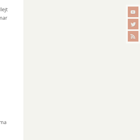
lejt
amar
a
 ma